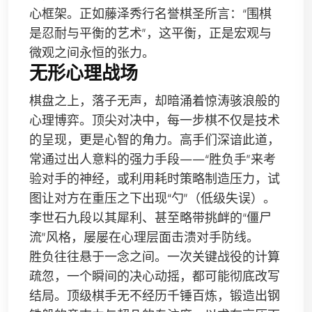
心框架。正如藤泽秀行名誉棋圣所言：“围棋
是忍耐与平衡的艺术”，这平衡，正是宏观与
微观之间永恒的张力。
无形心理战场
棋盘之上，落子无声，却暗涌着惊涛骇浪般的
心理博弈。顶尖对决中，每一步棋不仅是技术
的呈现，更是心智的角力。高手们深谙此道，
常通过出人意料的强力手段——“胜负手”来考
验对手的神经，或利用耗时策略制造压力，试
图让对方在重压之下出现“勺”（低级失误）。
李世石九段以其犀利、甚至略带挑衅的“僵尸
流”风格，屡屡在心理层面击溃对手防线。
胜负往往悬于一念之间。一次关键战役的计算
疏忽，一个瞬间的决心动摇，都可能彻底改写
结局。顶级棋手无不经历千锤百炼，锻造出钢