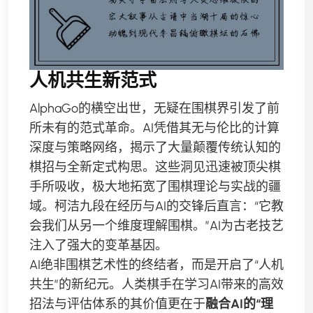
人机共生新范式
AlphaGo的横空出世，无疑在围棋界引发了前
所未有的范式革命。AI凭借其无与伦比的计算
深度与策略网络，揭示了大量颠覆传统认知的
棋招与全新定式构思。这些洞见迅速被顶尖棋
手所吸收，极大地拓宽了围棋理论与实战的疆
域。柯洁九段在经历与AI的交锋后直言：“它教
会我们从另一个维度理解围棋。”AI为古老技艺
注入了强大的变革基因。
AI绝非围棋艺术性的终结者，而是开启了“人机
共生”的新纪元。人类棋手在学习AI带来的高效
招法与评估体系的其价值更在于
融合AI的“理