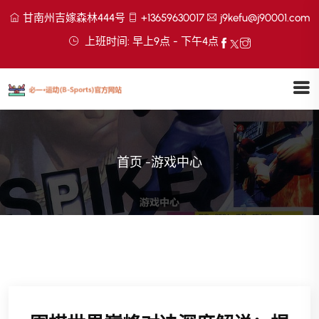
甘南州吉嫁森林444号
+13659630017
j9kefu@j90001.com
上班时间: 早上9点 - 下午4点
首页
-
游戏中心