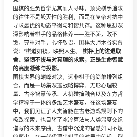
围棋的胜负哲学尤其耐人寻味。顶尖棋手追求
的往往不是毁灭性的胜利，而是在复杂对抗中
寻求最优的动态平衡与和谐共存。这种思想深
深影响着棋手的品格修养——胜不骄，败不
馁，尊重对手，心怀敬畏。围棋大师木谷实曾
说：“棋道如镜，映照人生。”
棋枰上的进退取
舍、坚韧不拔与对真理的求索，正是生命智慧
的高度凝练与投影
。
围棋世界的巅峰对决，远非棋子的简单排列组
合，而是一场集深邃战略博弈、无形心理较
量、古今智慧传承、人机碰撞融合以及东方哲
学精粹于一体的多维艺术盛宴。在这场盛宴
中，我们见证了人类智能在古老游戏规则下的
极致探索，也目睹了冰冷算法与人类温度交织
谱写的未来序曲。古谱中沉淀的智慧如同不熄
的薪火，在一代代顶尖棋手的对局中传递、裂