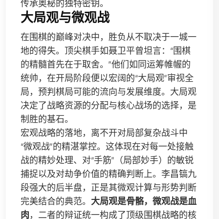
传承奥秘的独特密钥。
大局观与微观战
在围棋的巅峰对决中，胜负从不取决于一城一
地的得失。顶尖棋手如聂卫平曾坦言：“围棋
的精髓首先在于取舍。”他们如同运筹帷幄的
统帅，在开局阶段便以宏阔的“大局观”审视全
局，预判棋局可能的流向与发展维度。大局观
决定了战略资源的分配与核心战场的选择，是
制胜的基石。
宏观战略的落地，离不开对局部复杂战斗中
“微观战”的精湛掌控。这体现在对每一处接触
战的精妙处理、对“手筋”（局部妙手）的敏锐
捕捉以及对劫争价值的精确判断上。李昌镐九
段强大的后半盘，正是其微观计算与形势判断
完美结合的典范。
大局观是骨骼，微观战是血
肉
，二者的辩证统一构成了顶级围棋战略的核