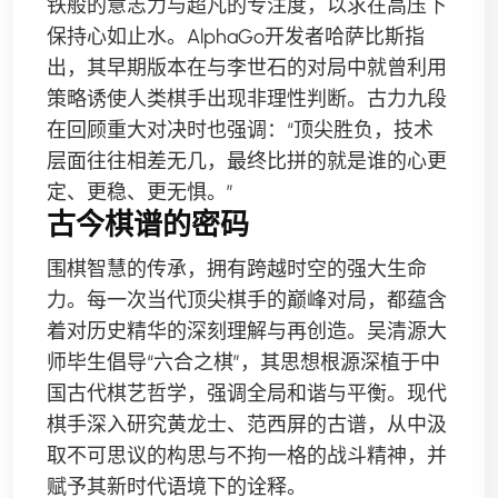
铁般的意志力与超凡的专注度，以求在高压下
保持心如止水。AlphaGo开发者哈萨比斯指
出，其早期版本在与李世石的对局中就曾利用
策略诱使人类棋手出现非理性判断。古力九段
在回顾重大对决时也强调：“顶尖胜负，技术
层面往往相差无几，最终比拼的就是谁的心更
定、更稳、更无惧。”
古今棋谱的密码
围棋智慧的传承，拥有跨越时空的强大生命
力。每一次当代顶尖棋手的巅峰对局，都蕴含
着对历史精华的深刻理解与再创造。吴清源大
师毕生倡导“六合之棋”，其思想根源深植于中
国古代棋艺哲学，强调全局和谐与平衡。现代
棋手深入研究黄龙士、范西屏的古谱，从中汲
取不可思议的构思与不拘一格的战斗精神，并
赋予其新时代语境下的诠释。