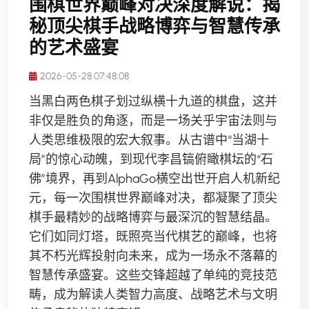
围棋世界巅峰对决深度解说：揭
秘顶尖棋手战略博弈与智慧传承
的艺术盛宴
2026-05-28 07:48:08
当黑白两色棋子划过纵横十九道的棋盘，这并
非仅是胜负的角逐，而是一场关乎宇宙法则与
人类思维极限的宏大叙事。从古谱中“当湖十
局”的惊心动魄，到现代李昌镐俯瞰棋坛的“石
佛”境界，再到AlphaGo横空出世开启人机新纪
元，每一次围棋世界巅峰对决，都凝聚了顶尖
棋手最精妙的战略博弈与最深沉的智慧结晶。
它们如同灯塔，既照亮当代棋艺的巅峰，也将
其不朽光辉投射向未来，成为一场永不落幕的
智慧传承盛宴。这些交锋超越了单纯的竞技范
畴，成为解读人类智力高度、战略艺术与文明