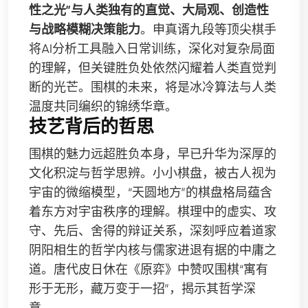
性之光”与人类独有的直觉、大局观、创造性
与战略模糊决策能力
。申真谞九段等顶尖棋手
将AI分析工具融入日常训练，深化对复杂局面
的理解，但关键胜负处依然闪耀着人类直觉判
断的光芒。围棋的未来，将是冰冷算法与人类
温度共同编织的锦绣华章。
技艺背后的哲思
围棋的魅力远超胜负本身，早已升华为深厚的
文化积淀与哲学思辨。小小棋盘，被古人视为
宇宙的微缩模型，“天圆地方”的棋盘格局蕴含
着东方对宇宙秩序的理解。棋理中的虚实、攻
守、先后、舍得的辩证关系，深刻呼应着道家
阴阳相生的哲学内核与儒家进退有据的中庸之
道。唐代皮日休在《原弈》中赞叹围棋“寓有
形于无形，藏万变于一招”，揭示其哲学深
意。